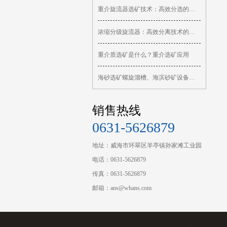
重介旋流器选矿技术：高效分选的核心设
浓缩分级旋流器：高效分离技术的核心设
重介质选矿是什么？重介选矿应用
海砂选矿螺旋溜槽、海滨砂矿设备有哪些
销售热线
0631-5626879
地址：威海市环翠区羊亭镇孙家滩工业园
电话：0631-5626879
传真：0631-5626879
邮箱：ans@whans.com